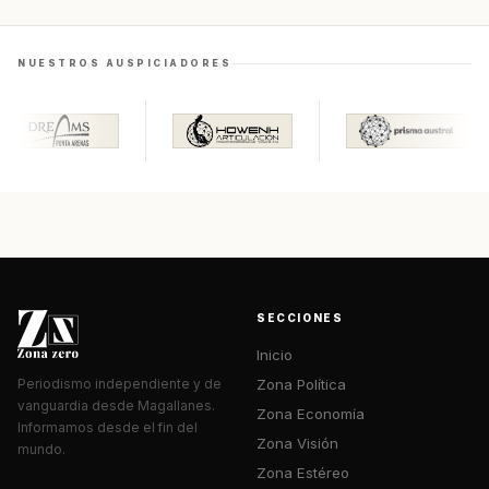
NUESTROS AUSPICIADORES
SECCIONES
Inicio
Zona Política
Periodismo independiente y de
vanguardia desde Magallanes.
Zona Economía
Informamos desde el fin del
Zona Visión
mundo.
Zona Estéreo