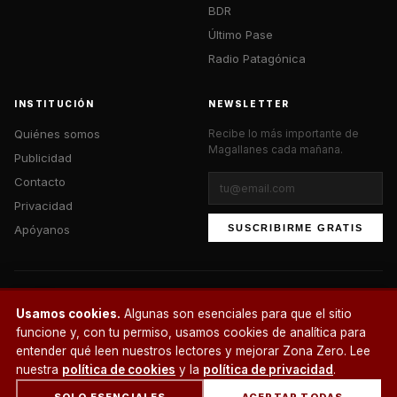
BDR
Último Pase
Radio Patagónica
INSTITUCIÓN
NEWSLETTER
Quiénes somos
Recibe lo más importante de
Magallanes cada mañana.
Publicidad
Contacto
Privacidad
Apóyanos
SUSCRIBIRME GRATIS
© 2026 Zona Zero Media. Todos los derechos reservados.
Usamos cookies.
Algunas son esenciales para que el sitio
¿Un café?
funcione y, con tu permiso, usamos cookies de analítica para
entender qué leen nuestros lectores y mejorar Zona Zero. Lee
nuestra
política de cookies
y la
política de privacidad
.
SOLO ESENCIALES
ACEPTAR TODAS