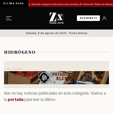
ÚLTIMA HORA
s no será automática: trámite requerirá declaración jurada
El resto de Chile se alinear
SUSCRÍBETE
Sábado, 8 de agosto de 2026 · Punta Arenas
HIDRÓGENO
PUBLICIDAD
Aún no hay noticias publicadas en esta categoría. Vuelve a
la
portada
para leer lo último.