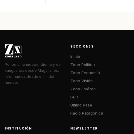
SECCIONES
Inicio
Zona Política
Periodismo independiente y de
vanguardia desde Magallanes.
Zona Economía
Informamos desde el fin del
Zona Visión
mundo.
Zona Estéreo
BDR
Último Pase
Radio Patagónica
INSTITUCIÓN
NEWSLETTER