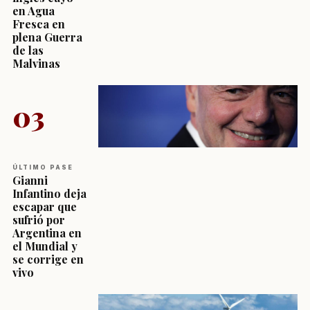
en Agua
Fresca en
plena Guerra
de las
Malvinas
03
ÚLTIMO PASE
Gianni
Infantino deja
escapar que
sufrió por
Argentina en
el Mundial y
se corrige en
vivo