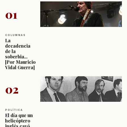
01
COLUMNAS
La
decadencia
de la
soberbia...
[Por Mauricio
Vidal Guerra]
02
POLÍTICA
El día que un
helicóptero
inglés cayó