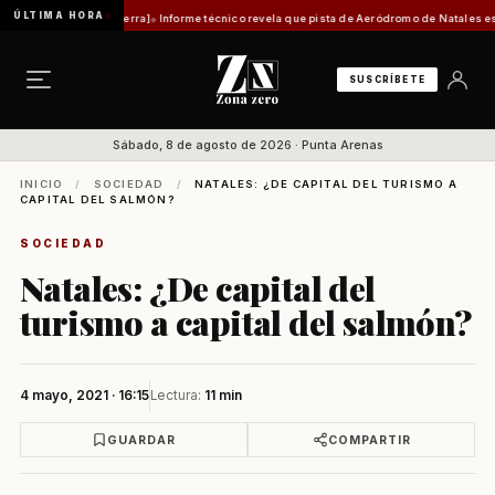
ÚLTIMA HORA
al Guerra]
Informe técnico revela que pista de Aeródromo de Natales está en categoría "
SUSCRÍBETE
Sábado, 8 de agosto de 2026 · Punta Arenas
INICIO
/
SOCIEDAD
/
NATALES: ¿DE CAPITAL DEL TURISMO A
CAPITAL DEL SALMÓN?
SOCIEDAD
Natales: ¿De capital del
turismo a capital del salmón?
4 mayo, 2021 · 16:15
Lectura:
11 min
GUARDAR
COMPARTIR