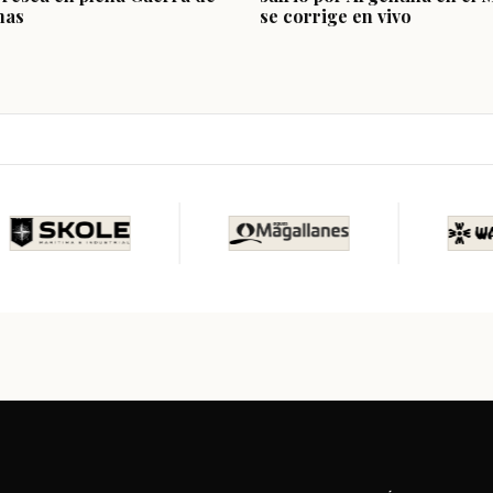
nas
se corrige en vivo