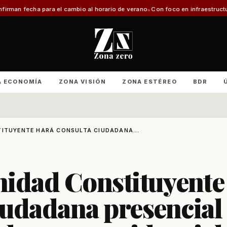
el cambio al horario de verano
Con foco en infraestructura y cruceros: Epau
A ECONOMÍA
ZONA VISIÓN
ZONA ESTÉREO
BDR
TITUYENTE HARÁ CONSULTA CIUDADANA...
Unidad Constituyente
iudadana presencial