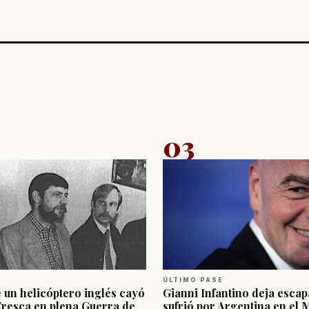
03
ÚLTIMO PASE
e un helicóptero inglés cayó
Gianni Infantino deja escap
Fresca en plena Guerra de
sufrió por Argentina en el 