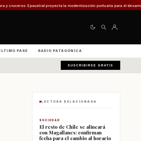
stral proyecta la modernización portuaria para el desarrollo económico loc
ÚLTIMO PASE
RADIO PATAGÓNICA
SUSCRIBIRSE GRATIS
LECTURA RELACIONADA
SOCIEDAD
El resto de Chile se alineará
con Magallanes: confirman
fecha para el cambio al horario