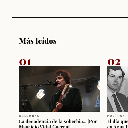
Más leídos
01
02
COLUMNAS
POLÍTICA
La decadencia de la soberbia... [Por
El día qu
Mauricio Vidal Guerra]
en Agua 