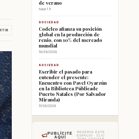
de verano
hace 1 h
SOCIEDAD
Codelco afianza su posición
RTIR
global en la producción de
renio, con 10% del mercado
mundial
16/06/2026
SOCIEDAD
Escribir el pasado para
entender el presente:
Encuentro con Pavel Oyarzún
en la Biblioteca Públicade
Puerto Natales (Por Salvador
Miranda)
11/06/2026
RESERVA ESTE
PUBLÍCITE
ESPACIO · CLIC
AQUÍ
PARA COTIZAR