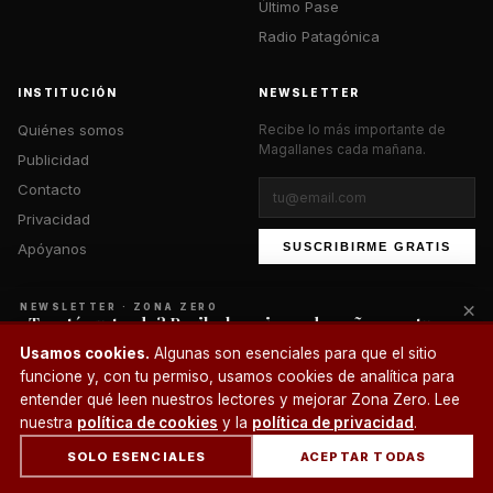
Último Pase
Radio Patagónica
INSTITUCIÓN
NEWSLETTER
Quiénes somos
Recibe lo más importante de
Magallanes cada mañana.
Publicidad
Contacto
Privacidad
Apóyanos
SUSCRIBIRME GRATIS
×
NEWSLETTER · ZONA ZERO
¿Te está gustando? Recibe lo mejor cada mañana en tu
correo.
© 2026 Zona Zero Media. Todos los derechos reservados.
Usamos cookies.
Algunas son esenciales para que el sitio
¿Un café?
funcione y, con tu permiso, usamos cookies de analítica para
SUSCRIBIRME
entender qué leen nuestros lectores y mejorar Zona Zero. Lee
nuestra
política de cookies
y la
política de privacidad
.
SOLO ESENCIALES
ACEPTAR TODAS
INICIO
SECCIONES
BUSCAR
CUENTA