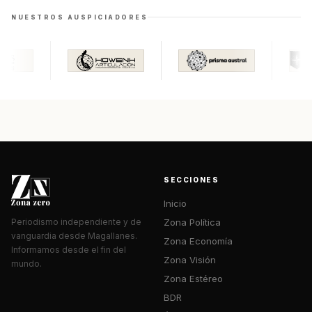
NUESTROS AUSPICIADORES
SECCIONES
Inicio
Zona Política
Periodismo independiente y de
vanguardia desde Magallanes.
Zona Economía
Informamos desde el fin del
Zona Visión
mundo.
Zona Estéreo
BDR