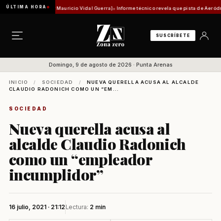
ÚLTIMA HORA
 histórica [Por Mauricio Vidal Guerra]
Informe técnico revela que pista de Aeródromo de N
SUSCRÍBETE
Domingo, 9 de agosto de 2026 · Punta Arenas
INICIO
/
SOCIEDAD
/
NUEVA QUERELLA ACUSA AL ALCALDE
CLAUDIO RADONICH COMO UN “EM...
SOCIEDAD
Nueva querella acusa al
alcalde Claudio Radonich
como un “empleador
incumplidor”
16 julio, 2021 · 21:12
Lectura:
2 min