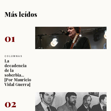
Más leídos
01
COLUMNAS
La
decadencia
de la
soberbia...
[Por Mauricio
Vidal Guerra]
02