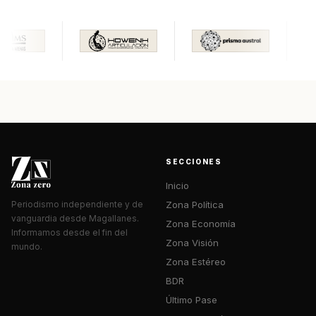
SECCIONES
Inicio
Zona Política
Periodismo independiente y de
vanguardia desde Magallanes.
Zona Economía
Informamos desde el fin del
Zona Visión
mundo.
Zona Estéreo
BDR
Último Pase