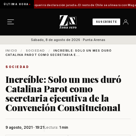
ÚLTIMA HORA
ica: trámite requerirá declaración jurada
El resto de Chile se alineará con Magallanes: 
SUSCRÍBETE
Sábado, 8 de agosto de 2026 · Punta Arenas
INICIO
/
SOCIEDAD
/
INCREÍBLE: SOLO UN MES DURÓ
CATALINA PAROT COMO SECRETARIA E...
SOCIEDAD
Increíble: Solo un mes duró
Catalina Parot como
secretaria ejecutiva de la
Convención Constitucional
9 agosto, 2021 · 19:21
Lectura:
1 min