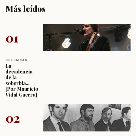
Más leídos
01
COLUMNAS
La
decadencia
de la
soberbia...
[Por Mauricio
Vidal Guerra]
02