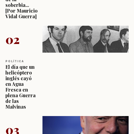
soberbia...
[Por Mauricio
Vidal Guerra]
02
POLÍTICA
El día que un
helicóptero
inglés cayó
en Agua
Fresca en
plena Guerra
de las
Malvinas
03