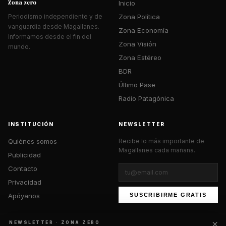
Inicio
Zona Política
Periodismo independiente y de
vanguardia desde Magallanes.
Zona Economía
Informamos desde el fin del
Zona Visión
mundo.
Zona Estéreo
BDR
Último Pase
Radio Patagónica
INSTITUCIÓN
NEWSLETTER
Quiénes somos
Recibe lo más importante de
Magallanes cada mañana.
Publicidad
Contacto
Privacidad
Apóyanos
SUSCRIBIRME GRATIS
×
NEWSLETTER · ZONA ZERO