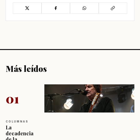
Más leídos
01
COLUMNAS
La
decadencia
de la