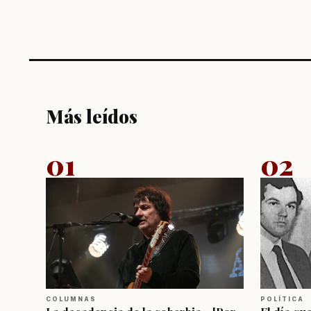
Más leídos
01
02
COLUMNAS
POLÍTICA