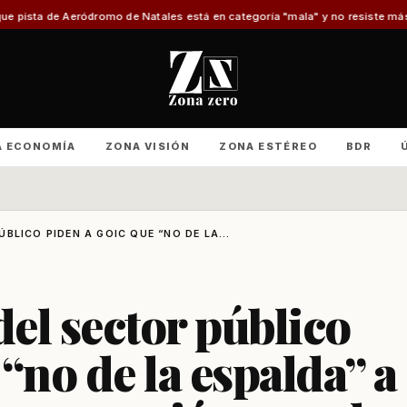
o de Natales está en categoría "mala" y no resiste más reparaciones
Advie
A ECONOMÍA
ZONA VISIÓN
ZONA ESTÉREO
BDR
BLICO PIDEN A GOIC QUE “NO DE LA...
el sector público
“no de la espalda” a