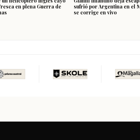
e un helicóptero inglés cayó
Gianni Infantino deja escap
Fresca en plena Guerra de
sufrió por Argentina en el 
nas
se corrige en vivo