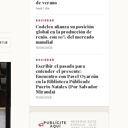
de verano
hace 1 día
SOCIEDAD
Codelco afianza su posición
global en la producción de
renio, con 10% del mercado
mundial
RTIR
16/06/2026
SOCIEDAD
Escribir el pasado para
entender el presente:
Encuentro con Pavel Oyarzún
en la Biblioteca Públicade
Puerto Natales (Por Salvador
Miranda)
11/06/2026
RESERVA ESTE
PUBLÍCITE
ESPACIO · CLIC
AQUÍ
PARA COTIZAR