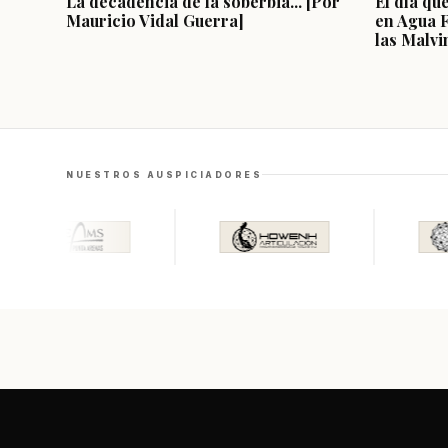
La decadencia de la soberbia... [Por
El día qu
Mauricio Vidal Guerra]
en Agua 
las Malvi
NUESTROS AUSPICIADORES