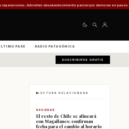
rten desabastecimiento parcial por demoras en pasos fronterizos y critican
ÚLTIMO PASE
RADIO PATAGÓNICA
SUSCRIBIRSE GRATIS
LECTURA RELACIONADA
SOCIEDAD
El resto de Chile se alineará
con Magallanes: confirman
fecha para el cambio al horario