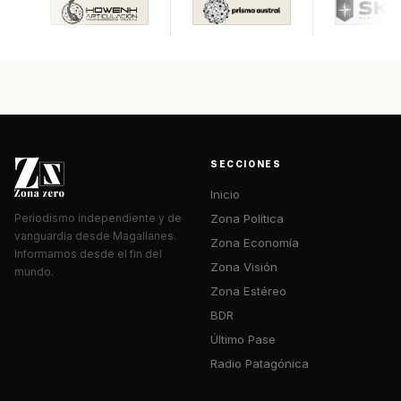
SECCIONES
Inicio
Zona Política
Periodismo independiente y de
vanguardia desde Magallanes.
Zona Economía
Informamos desde el fin del
Zona Visión
mundo.
Zona Estéreo
BDR
Último Pase
Radio Patagónica