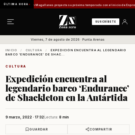
ÚLTIMA HORA
Turismo en Magallanes proyecta su próxima temporada con el inicio de Enprotur Patagoni
SUSCRÍBETE
Viernes, 7 de agosto de 2026 · Punta Arenas
INICIO
/
CULTURA
/
EXPEDICIÓN ENCUENTRA AL LEGENDARIO
BARCO ‘ENDURANCE’ DE SHAC...
CULTURA
Expedición encuentra al
legendario barco ‘Endurance’
de Shackleton en la Antártida
9 marzo, 2022 · 17:32
Lectura:
8 min
GUARDAR
COMPARTIR