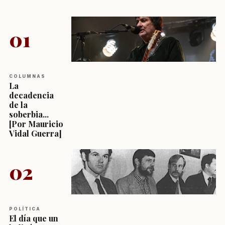
01
COLUMNAS
La
decadencia
de la
soberbia...
[Por Mauricio
Vidal Guerra]
02
POLÍTICA
El día que un