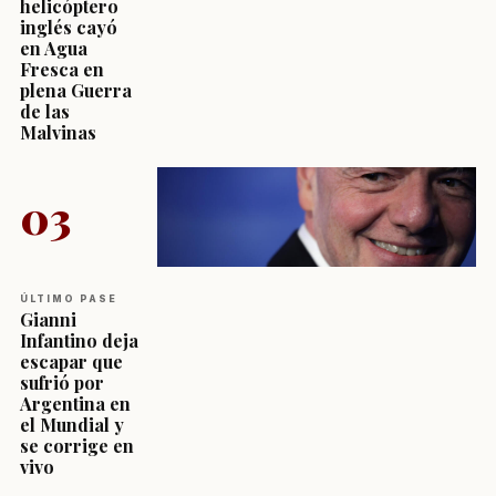
helicóptero
inglés cayó
en Agua
Fresca en
plena Guerra
de las
Malvinas
03
ÚLTIMO PASE
Gianni
Infantino deja
escapar que
sufrió por
Argentina en
el Mundial y
se corrige en
vivo