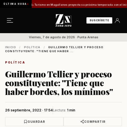
ÚLTIMA HORA
fuentes Vladilo]
Turismo en Magallanes proyecta su próxima temporada con el inicio de 
SUSCRÍBETE
Viernes, 7 de agosto de 2026 · Punta Arenas
INICIO
/
POLÍTICA
/
GUILLERMO TELLIER Y PROCESO
CONSTITUYENTE: "TIENE QUE HABER ...
POLÍTICA
Guillermo Tellier y proceso
constituyente: "Tiene que
haber bordes, los mínimos"
26 septiembre, 2022 · 17:54
Lectura:
1 min
GUARDAR
COMPARTIR