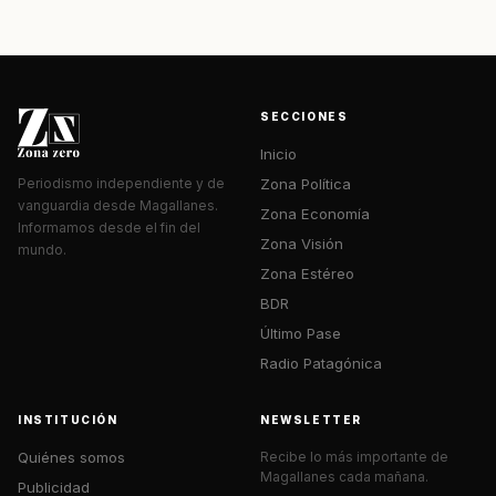
SECCIONES
Inicio
Zona Política
Periodismo independiente y de
vanguardia desde Magallanes.
Zona Economía
Informamos desde el fin del
Zona Visión
mundo.
Zona Estéreo
BDR
Último Pase
Radio Patagónica
INSTITUCIÓN
NEWSLETTER
Quiénes somos
Recibe lo más importante de
Magallanes cada mañana.
Publicidad