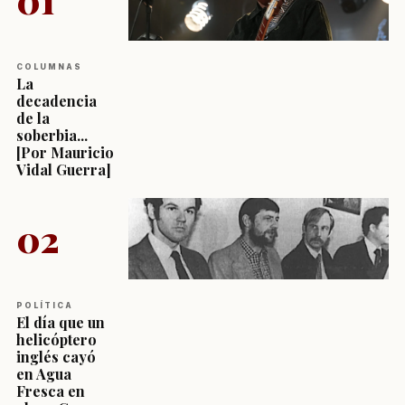
COLUMNAS
La
decadencia
de la
soberbia...
[Por Mauricio
Vidal Guerra]
02
POLÍTICA
El día que un
helicóptero
inglés cayó
en Agua
Fresca en