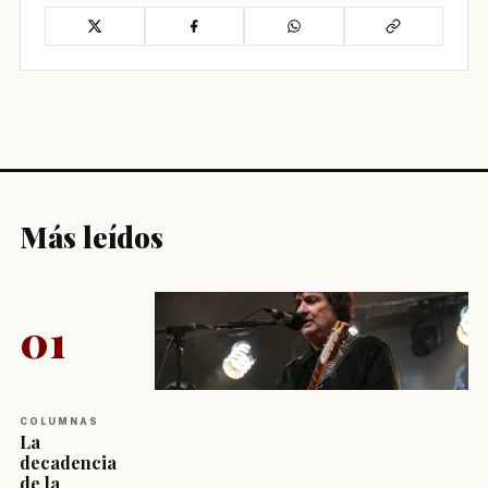
Más leídos
01
COLUMNAS
La
decadencia
de la