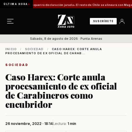
ÚLTIMA HORA
ica: trámite requerirá declaración jurada
El resto de Chile se alineará con Magallanes:
SUSCRÍBETE
Sábado, 8 de agosto de 2026 · Punta Arenas
INICIO
/
SOCIEDAD
/
CASO HAREX: CORTE ANULA
PROCESAMIENTO DE EX OFICIAL DE CARAB...
SOCIEDAD
Caso Harex: Corte anula
procesamiento de ex oficial
de Carabineros como
encubridor
26 noviembre, 2022 · 18:14
Lectura:
1 min