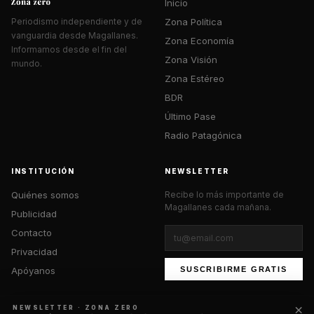
Inicio
Zona Política
Periodismo independiente y de
vanguardia desde Magallanes.
Zona Economía
Informamos desde el fin del
Zona Visión
mundo.
Zona Estéreo
BDR
Último Pase
Radio Patagónica
INSTITUCIÓN
NEWSLETTER
Quiénes somos
Recibe lo más importante de
Magallanes cada mañana.
Publicidad
Contacto
Privacidad
Apóyanos
SUSCRIBIRME GRATIS
×
NEWSLETTER · ZONA ZERO