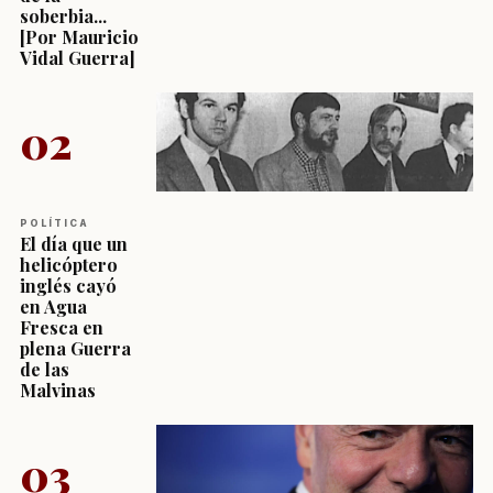
soberbia...
[Por Mauricio
Vidal Guerra]
02
POLÍTICA
El día que un
helicóptero
inglés cayó
en Agua
Fresca en
plena Guerra
de las
Malvinas
03