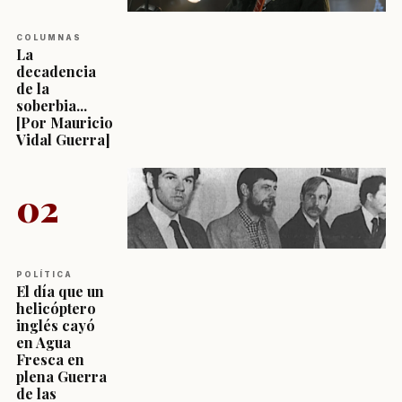
COLUMNAS
La
decadencia
de la
soberbia...
[Por Mauricio
Vidal Guerra]
02
POLÍTICA
El día que un
helicóptero
inglés cayó
en Agua
Fresca en
plena Guerra
de las