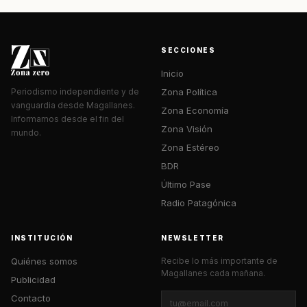
SECCIONES
Inicio
Zona Política
Periodismo independiente y de
vanguardia desde Magallanes.
Zona Economía
Informamos desde el fin del
Zona Visión
mundo.
Zona Estéreo
BDR
Último Pase
Radio Patagónica
INSTITUCIÓN
NEWSLETTER
Quiénes somos
Recibe lo más importante de
Magallanes cada mañana.
Publicidad
Contacto