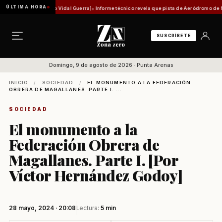
ÚLTIMA HORA
 Mauricio Vidal Guerra]
Informe técnico revela que pista de Aeródromo de Natales está en
SUSCRÍBETE
Domingo, 9 de agosto de 2026 · Punta Arenas
INICIO
/
SOCIEDAD
/
EL MONUMENTO A LA FEDERACIÓN
OBRERA DE MAGALLANES. PARTE I. ...
SOCIEDAD
El monumento a la
Federación Obrera de
Magallanes. Parte I. [Por
Víctor Hernández Godoy]
28 mayo, 2024 · 20:08
Lectura:
5 min