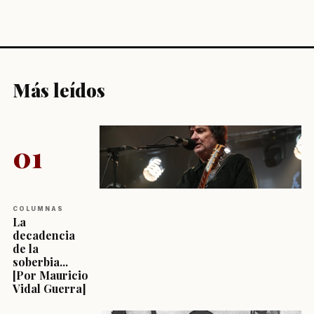
Más leídos
01
COLUMNAS
La
decadencia
de la
soberbia...
[Por Mauricio
Vidal Guerra]