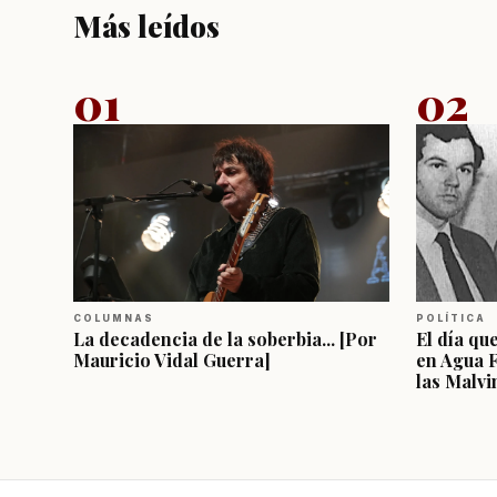
Más leídos
01
02
COLUMNAS
POLÍTICA
La decadencia de la soberbia... [Por
El día qu
Mauricio Vidal Guerra]
en Agua 
las Malvi