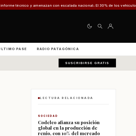
y amenazan con escalada nacional
El 30% de los vehículos fiscalizados en 
ÚLTIMO PASE
RADIO PATAGÓNICA
SUSCRIBIRSE GRATIS
LECTURA RELACIONADA
SOCIEDAD
Codelco afianza su posición
global en la producción de
renio, con 10% del mercado