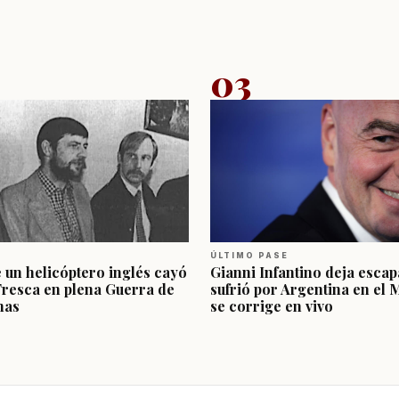
03
ÚLTIMO PASE
e un helicóptero inglés cayó
Gianni Infantino deja escap
Fresca en plena Guerra de
sufrió por Argentina en el 
nas
se corrige en vivo