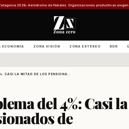
eródromo de Natales: Organizaciones productivas exigen informe técnico 
A ECONOMÍA
ZONA VISIÓN
ZONA ESTÉREO
BDR
: CASI LA MITAD DE LOS PENSIONA...
blema del 4%: Casi la
sionados de