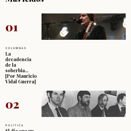
01
COLUMNAS
La
decadencia
de la
soberbia...
[Por Mauricio
Vidal Guerra]
02
POLÍTICA
El día que un