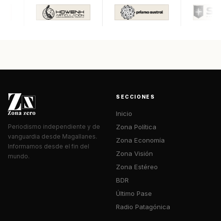
SECCIONES
Inicio
Zona Política
Periodismo independiente y de
vanguardia desde Magallanes.
Zona Economía
Informamos desde el fin del
Zona Visión
mundo.
Zona Estéreo
BDR
Último Pase
Radio Patagónica