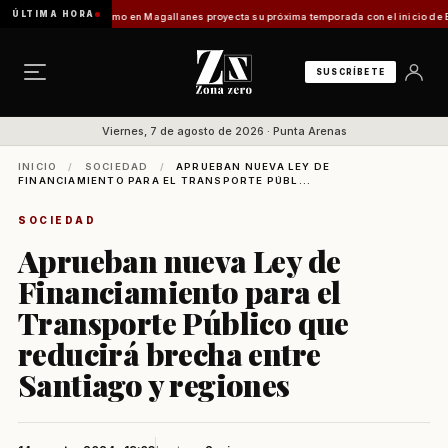
ÚLTIMA HORA
Vladilo]
Turismo en Magallanes proyecta su próxima temporada con el inicio de Enprotur
SUSCRÍBETE
Viernes, 7 de agosto de 2026 · Punta Arenas
INICIO
/
SOCIEDAD
/
APRUEBAN NUEVA LEY DE
FINANCIAMIENTO PARA EL TRANSPORTE PÚBL...
SOCIEDAD
Aprueban nueva Ley de
Financiamiento para el
Transporte Público que
reducirá brecha entre
Santiago y regiones