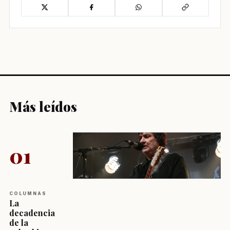
Más leídos
01
COLUMNAS
La
decadencia
de la