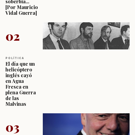
soberbia...
[Por Mauricio
Vidal Guerra]
02
POLÍTICA
El día que un
helicóptero
inglés cayó
en Agua
Fresca en
plena Guerra
de las
Malvinas
03