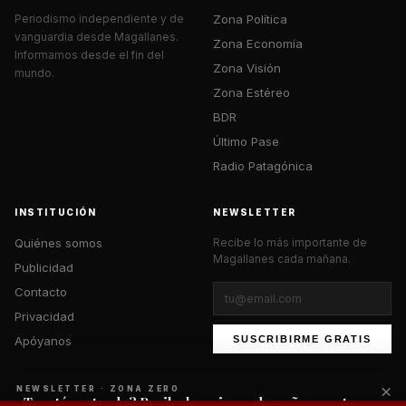
Zona Política
Periodismo independiente y de
vanguardia desde Magallanes.
Zona Economía
Informamos desde el fin del
Zona Visión
mundo.
Zona Estéreo
BDR
Último Pase
Radio Patagónica
INSTITUCIÓN
NEWSLETTER
Quiénes somos
Recibe lo más importante de
Magallanes cada mañana.
Publicidad
Contacto
Privacidad
Apóyanos
SUSCRIBIRME GRATIS
×
NEWSLETTER · ZONA ZERO
¿Te está gustando? Recibe lo mejor cada mañana en tu