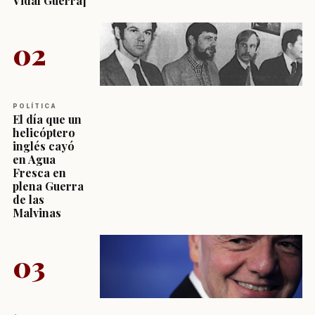
Vidal Guerra]
02
POLÍTICA
El día que un
helicóptero
inglés cayó
en Agua
Fresca en
plena Guerra
de las
Malvinas
03