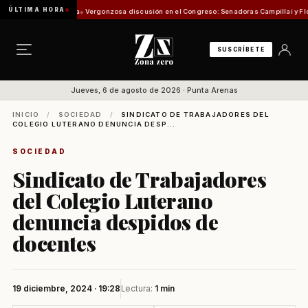
ÚLTIMA HORA
omisión de Pesca
Vergonzosa discusión en el Congreso: Senadoras Campillai y Flores se 
SUSCRÍBETE
Jueves, 6 de agosto de 2026 · Punta Arenas
INICIO
/
SOCIEDAD
/
SINDICATO DE TRABAJADORES DEL
COLEGIO LUTERANO DENUNCIA DESP...
SOCIEDAD
Sindicato de Trabajadores
del Colegio Luterano
denuncia despidos de
docentes
19 diciembre, 2024 · 19:28
Lectura:
1 min