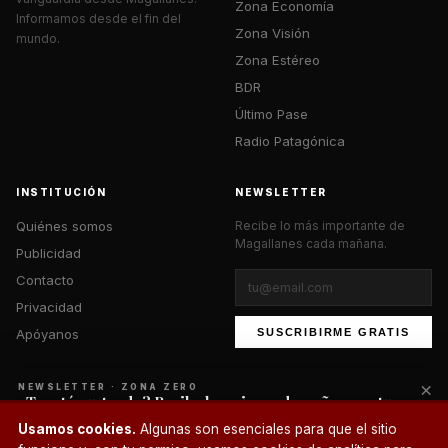
Zona Economía
Informamos desde el fin del
Zona Visión
mundo.
Zona Estéreo
BDR
Último Pase
Radio Patagónica
INSTITUCIÓN
NEWSLETTER
Quiénes somos
Recibe lo más importante de
Magallanes cada mañana.
Publicidad
Contacto
Privacidad
Apóyanos
SUSCRIBIRME GRATIS
×
NEWSLETTER · ZONA ZERO
¿Te está gustando? Recibe lo mejor cada mañana en tu
correo.
© 2026 Zona Zero Media. Todos los derechos reservados.
Usamos cookies.
Algunas son esenciales para que el sitio
¿Un café?