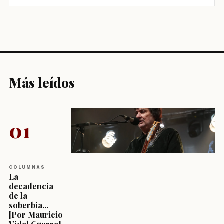
Más leídos
01
COLUMNAS
La
decadencia
de la
soberbia...
[Por Mauricio