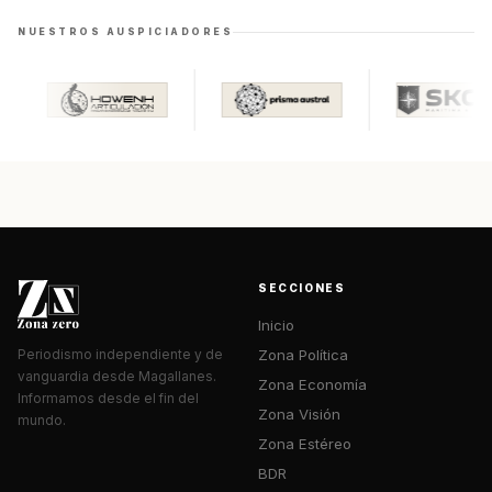
NUESTROS AUSPICIADORES
SECCIONES
Inicio
Zona Política
Periodismo independiente y de
vanguardia desde Magallanes.
Zona Economía
Informamos desde el fin del
Zona Visión
mundo.
Zona Estéreo
BDR