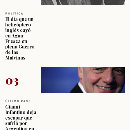
POLÍTICA
El día que un
helicóptero
inglés cayó
en Agua
Fresca en
plena Guerra
de las
Malvinas
03
ÚLTIMO PASE
Gianni
Infantino deja
escapar que
sufrió por
Argentina en