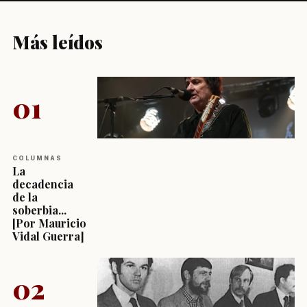
Más leídos
01
COLUMNAS
La
decadencia
de la
soberbia...
[Por Mauricio
Vidal Guerra]
02