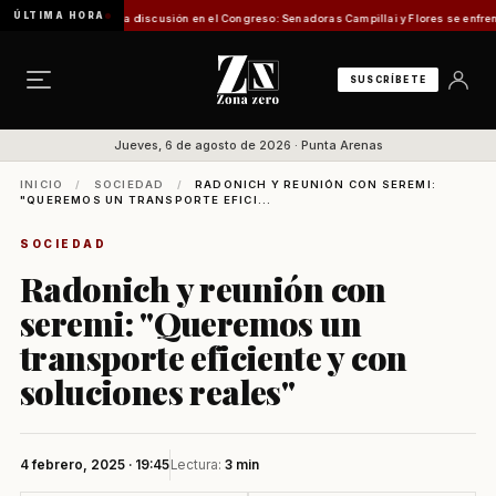
ÚLTIMA HORA
Vergonzosa discusión en el Congreso: Senadoras Campillai y Flores se enfrentaron con 
SUSCRÍBETE
Jueves, 6 de agosto de 2026 · Punta Arenas
INICIO
/
SOCIEDAD
/
RADONICH Y REUNIÓN CON SEREMI:
"QUEREMOS UN TRANSPORTE EFICI...
SOCIEDAD
Radonich y reunión con
seremi: "Queremos un
transporte eficiente y con
soluciones reales"
4 febrero, 2025 · 19:45
Lectura:
3 min