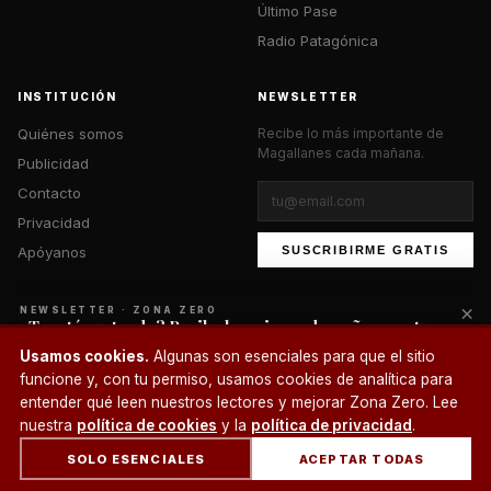
Último Pase
Radio Patagónica
INSTITUCIÓN
NEWSLETTER
Quiénes somos
Recibe lo más importante de
Magallanes cada mañana.
Publicidad
Contacto
Privacidad
Apóyanos
SUSCRIBIRME GRATIS
×
NEWSLETTER · ZONA ZERO
¿Te está gustando? Recibe lo mejor cada mañana en tu
correo.
© 2026 Zona Zero Media. Todos los derechos reservados.
Usamos cookies.
Algunas son esenciales para que el sitio
¿Un café?
funcione y, con tu permiso, usamos cookies de analítica para
SUSCRIBIRME
entender qué leen nuestros lectores y mejorar Zona Zero. Lee
nuestra
política de cookies
y la
política de privacidad
.
SOLO ESENCIALES
ACEPTAR TODAS
INICIO
SECCIONES
BUSCAR
CUENTA