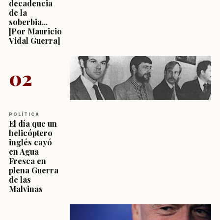
decadencia
de la
soberbia...
[Por Mauricio
Vidal Guerra]
02
POLÍTICA
El día que un
helicóptero
inglés cayó
en Agua
Fresca en
plena Guerra
de las
Malvinas