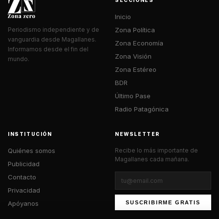
Inicio
Zona Política
Periodismo independiente y de
vanguardia desde Magallanes.
Zona Economía
Informamos desde el fin del
Zona Visión
mundo.
Zona Estéreo
BDR
Último Pase
Radio Patagónica
INSTITUCIÓN
NEWSLETTER
Quiénes somos
Recibe lo más importante de
Magallanes cada mañana.
Publicidad
Contacto
Privacidad
Apóyanos
SUSCRIBIRME GRATIS