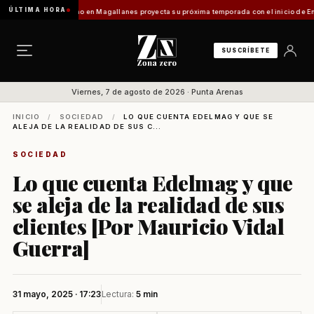
ÚLTIMA HORA
o]
Turismo en Magallanes proyecta su próxima temporada con el inicio de Enprotur Pata
SUSCRÍBETE
Viernes, 7 de agosto de 2026 · Punta Arenas
INICIO
/
SOCIEDAD
/
LO QUE CUENTA EDELMAG Y QUE SE
ALEJA DE LA REALIDAD DE SUS C...
SOCIEDAD
Lo que cuenta Edelmag y que
se aleja de la realidad de sus
clientes [Por Mauricio Vidal
Guerra]
31 mayo, 2025 · 17:23
Lectura:
5 min