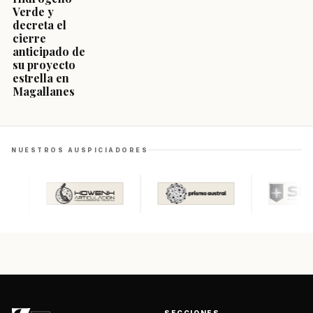
Verde y
decreta el
cierre
anticipado de
su proyecto
estrella en
Magallanes
NUESTROS AUSPICIADORES
SECCIONES