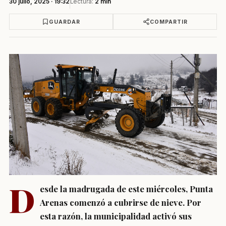
30 julio, 2025 · 19:32
Lectura:
2 min
GUARDAR
COMPARTIR
D
esde la madrugada de este miércoles, Punta
Arenas comenzó a cubrirse de nieve. Por
esta razón, la municipalidad activó sus