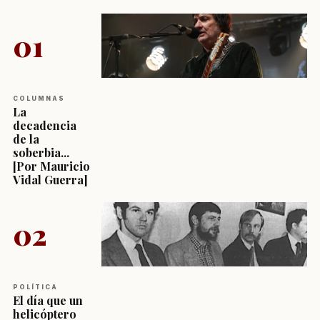
01
COLUMNAS
La
decadencia
de la
soberbia...
[Por Mauricio
Vidal Guerra]
02
POLÍTICA
El día que un
helicóptero