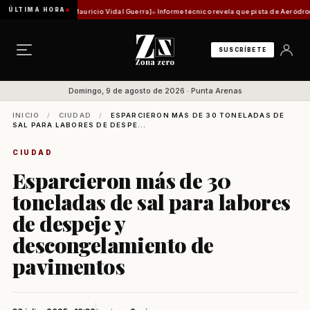
ÚLTIMA HORA
stórica [Por Mauricio Vidal Guerra]
Informe técnico revela que pista de Aeródromo de Nat
SUSCRÍBETE
Domingo, 9 de agosto de 2026 · Punta Arenas
INICIO
/
CIUDAD
/
ESPARCIERON MÁS DE 30 TONELADAS DE
SAL PARA LABORES DE DESPE...
CIUDAD
Esparcieron más de 30
toneladas de sal para labores
de despeje y
descongelamiento de
pavimentos