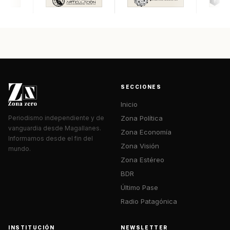
SECCIONES
Inicio
Zona Política
Periodismo independiente y de
vanguardia desde Magallanes.
Zona Economía
Informamos desde el fin del
Zona Visión
mundo.
Zona Estéreo
BDR
Último Pase
Radio Patagónica
INSTITUCIÓN
NEWSLETTER