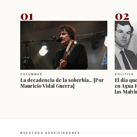
01
02
COLUMNAS
POLÍTICA
La decadencia de la soberbia... [Por
El día qu
Mauricio Vidal Guerra]
en Agua 
las Malvi
NUESTROS AUSPICIADORES