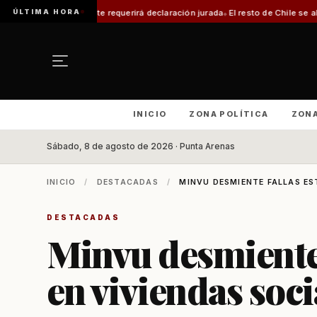
ÚLTIMA HORA
te requerirá declaración jurada
El resto de Chile se alineará con Magallane
INICIO
ZONA POLÍTICA
ZON
Sábado, 8 de agosto de 2026 · Punta Arenas
INICIO
/
DESTACADAS
/
MINVU DESMIENTE FALLAS ES
DESTACADAS
Minvu desmiente 
en viviendas soci