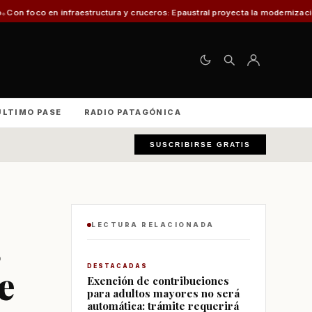
ructura y cruceros: Epaustral proyecta la modernización portuaria para el d
ÚLTIMO PASE
RADIO PATAGÓNICA
SUSCRIBIRSE GRATIS
LECTURA RELACIONADA
e
DESTACADAS
Exención de contribuciones
para adultos mayores no será
automática: trámite requerirá