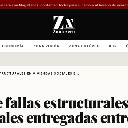
s: confirman fecha para el cambio al horario de verano
Con foco en infraest
A ECONOMÍA
ZONA VISIÓN
ZONA ESTÉREO
BDR
TRUCTURALES EN VIVIENDAS SOCIALES E...
fallas estructurales
ales entregadas entr