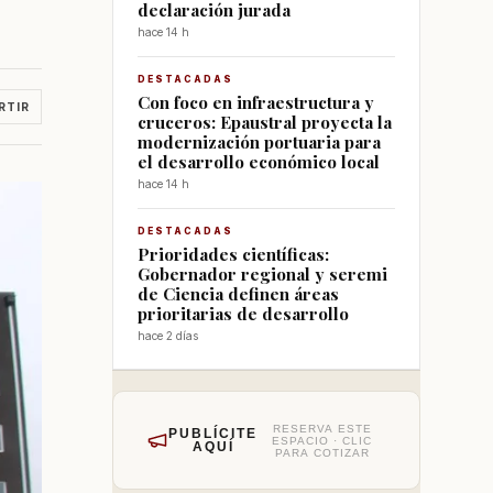
declaración jurada
hace 14 h
DESTACADAS
Con foco en infraestructura y
RTIR
cruceros: Epaustral proyecta la
modernización portuaria para
el desarrollo económico local
hace 14 h
DESTACADAS
Prioridades científicas:
Gobernador regional y seremi
de Ciencia definen áreas
prioritarias de desarrollo
hace 2 días
RESERVA ESTE
PUBLÍCITE
ESPACIO · CLIC
AQUÍ
PARA COTIZAR