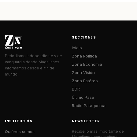
SECCIONES
Inicio
Zona Política
Periodismo independiente y de
vanguardia desde Magallanes.
Zona Economía
Informamos desde el fin del
Zona Visión
mundo.
Zona Estéreo
BDR
Último Pase
Radio Patagónica
INSTITUCIÓN
NEWSLETTER
Quiénes somos
Recibe lo más importante de
Magallanes cada mañana.