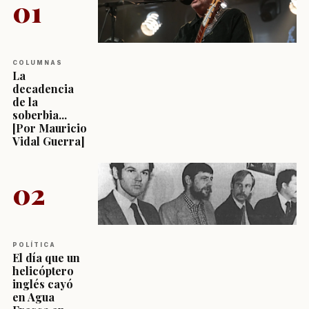
01
COLUMNAS
La
decadencia
de la
soberbia...
[Por Mauricio
Vidal Guerra]
02
POLÍTICA
El día que un
helicóptero
inglés cayó
en Agua