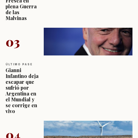
Fresca en
plena Guerra
de las
Malvinas
03
ÚLTIMO PASE
Gianni
Infantino deja
escapar que
sufrió por
Argentina en
el Mundial y
se corrige en
vivo
04