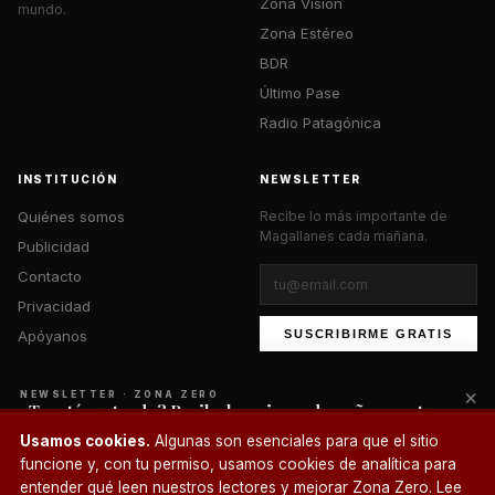
Zona Visión
mundo.
Zona Estéreo
BDR
Último Pase
Radio Patagónica
INSTITUCIÓN
NEWSLETTER
Quiénes somos
Recibe lo más importante de
Magallanes cada mañana.
Publicidad
Contacto
Privacidad
Apóyanos
SUSCRIBIRME GRATIS
×
NEWSLETTER · ZONA ZERO
¿Te está gustando? Recibe lo mejor cada mañana en tu
correo.
© 2026 Zona Zero Media. Todos los derechos reservados.
Usamos cookies.
Algunas son esenciales para que el sitio
¿Un café?
funcione y, con tu permiso, usamos cookies de analítica para
SUSCRIBIRME
entender qué leen nuestros lectores y mejorar Zona Zero. Lee