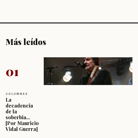
Más leídos
01
COLUMNAS
La
decadencia
de la
soberbia...
[Por Mauricio
Vidal Guerra]