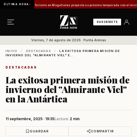
ÚLTIMA HORA
uentes Vladilo]
Turismo en Magallanes proyecta su próxima temporada con el inicio de En
SUSCRÍBETE
Viernes, 7 de agosto de 2026 · Punta Arenas
INICIO
/
DESTACADAS
/
LA EXITOSA PRIMERA MISIÓN DE
INVIERNO DEL "ALMIRANTE VIEL" E...
DESTACADAS
La exitosa primera misión de
invierno del "Almirante Viel"
en la Antártica
11 septiembre, 2025 · 19:35
Lectura:
2 min
GUARDAR
COMPARTIR