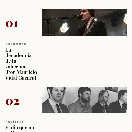
01
COLUMNAS
La
decadencia
de la
soberbia...
[Por Mauricio
Vidal Guerra]
02
POLÍTICA
El día que un