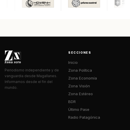
SECCIONES
Inicio
Zona Política
Periodismo independiente y de
vanguardia desde Magallanes.
Zona Economía
Informamos desde el fin del
Zona Visión
mundo.
Zona Estéreo
BDR
Último Pase
Radio Patagónica