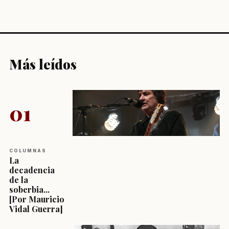
Más leídos
01
COLUMNAS
La
decadencia
de la
soberbia...
[Por Mauricio
Vidal Guerra]