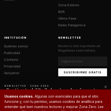
Zona Estéreo
BDR
Último Pase
Radio Patagónica
INSTITUCIÓN
NEWSLETTER
Quiénes somos
Recibe lo más importante de
Magallanes cada mañana.
Publicidad
Contacto
Privacidad
Apóyanos
SUSCRIBIRME GRATIS
×
NEWSLETTER · ZONA ZERO
¿Te está gustando? Recibe lo mejor cada mañana en tu
correo.
© 2026 Zona Zero Media. Todos los derechos reservados.
Usamos cookies.
Algunas son esenciales para que el sitio
¿Un café?
funcione y, con tu permiso, usamos cookies de analítica para
SUSCRIBIRME
entender qué leen nuestros lectores y mejorar Zona Zero. Lee