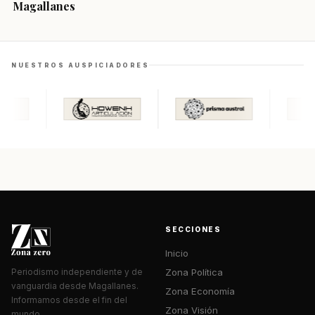
Magallanes
NUESTROS AUSPICIADORES
SECCIONES
Inicio
Zona Política
Periodismo independiente y de
vanguardia desde Magallanes.
Zona Economía
Informamos desde el fin del
Zona Visión
mundo.