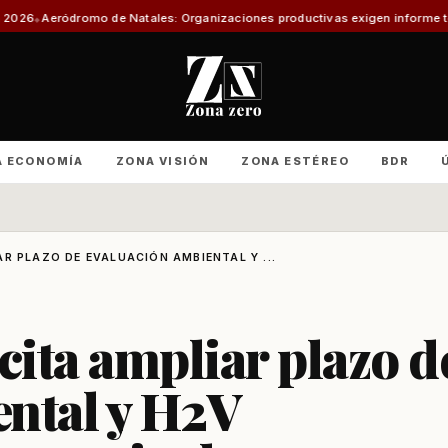
de Natales: Organizaciones productivas exigen informe técnico y amenaza
A ECONOMÍA
ZONA VISIÓN
ZONA ESTÉREO
BDR
R PLAZO DE EVALUACIÓN AMBIENTAL Y ...
ita ampliar plazo d
ental y H2V