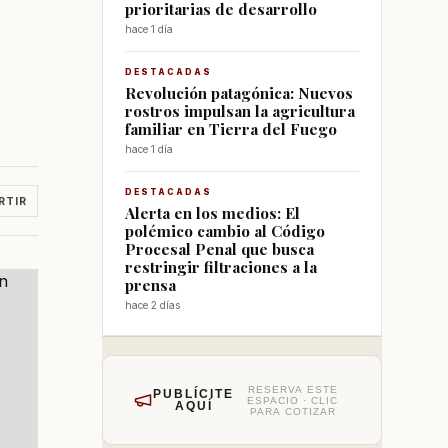
prioritarias de desarrollo
hace 1 día
DESTACADAS
Revolución patagónica: Nuevos
rostros impulsan la agricultura
familiar en Tierra del Fuego
hace 1 día
DESTACADAS
RTIR
Alerta en los medios: El
polémico cambio al Código
Procesal Penal que busca
restringir filtraciones a la
prensa
hace 2 días
RESERVA ESTE
PUBLÍCITE
ESPACIO · CLIC
AQUÍ
PARA COTIZAR