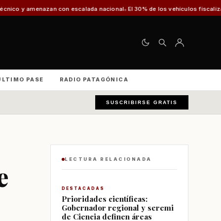
n con escalada nacional
El 30% de los vehículos fiscalizados en Punta Are
ÚLTIMO PASE
RADIO PATAGÓNICA
SUSCRIBIRSE GRATIS
LECTURA RELACIONADA
e
DESTACADAS
Prioridades científicas:
Gobernador regional y seremi
de Ciencia definen áreas