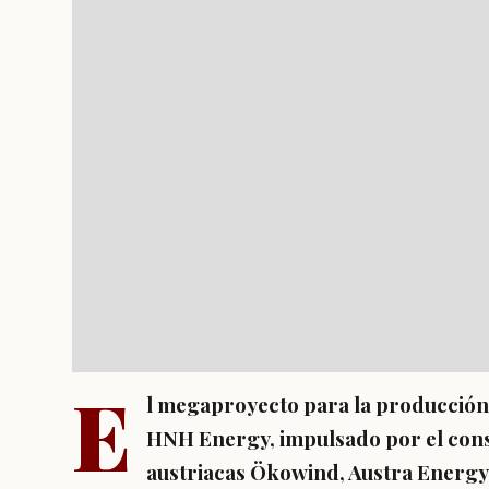
E
l megaproyecto para la producción
HNH Energy, impulsado por el con
austriacas Ökowind, Austra Energ