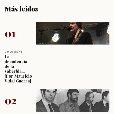
Más leídos
01
COLUMNAS
La
decadencia
de la
soberbia...
[Por Mauricio
Vidal Guerra]
02