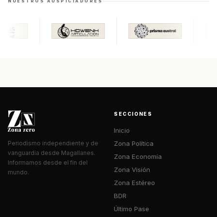
NUESTROS AUSPICIADORES
SECCIONES
Inicio
Zona Política
Periodismo independiente y de
vanguardia desde Magallanes.
Zona Economía
Informamos desde el fin del
Zona Visión
mundo.
Zona Estéreo
BDR
Último Pase