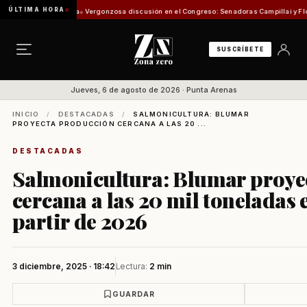
ÚLTIMA HORA
sión de Pesca
Vergonzosa discusión en el Congreso: Senadoras Campillai y Flores se enf
SUSCRÍBETE
Jueves, 6 de agosto de 2026 · Punta Arenas
INICIO
/
DESTACADAS
/
SALMONICULTURA: BLUMAR
PROYECTA PRODUCCIÓN CERCANA A LAS 20 ...
DESTACADAS
Salmonicultura: Blumar proye
cercana a las 20 mil toneladas
partir de 2026
3 diciembre, 2025 · 18:42
Lectura:
2 min
GUARDAR