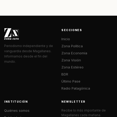
SECCIONES
Inicio
Zona Política
Periodismo independiente y de
vanguardia desde Magallanes.
Zona Economía
Informamos desde el fin del
Zona Visión
mundo.
Zona Estéreo
BDR
Último Pase
Radio Patagónica
INSTITUCIÓN
NEWSLETTER
Quiénes somos
Recibe lo más importante de
Magallanes cada mañana.