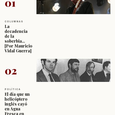
01
COLUMNAS
La
decadencia
de la
soberbia...
[Por Mauricio
Vidal Guerra]
02
POLÍTICA
El día que un
helicóptero
inglés cayó
en Agua
Fresca en