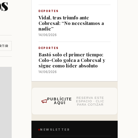
os
DEPORTES
Vidal, tras triunfo ante
Cobresal: “No necesitamos a
nadie”
14/06/2026
RTIR
DEPORTES
Bastó solo el primer tiempo:
Colo-Colo golea a Cobresal y
sigue como líder absoluto
14/06/2026
RESERVA ESTE
PUBLÍCITE
ESPACIO · CLIC
AQUÍ
PARA COTIZAR
NEWSLETTER