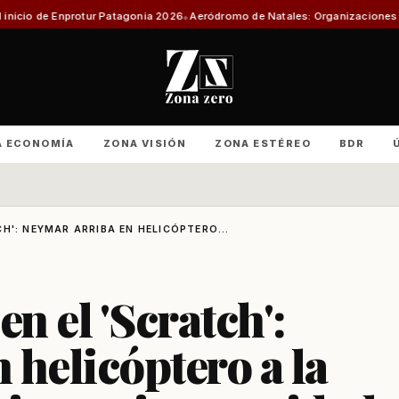
otur Patagonia 2026
Aeródromo de Natales: Organizaciones productivas ex
A ECONOMÍA
ZONA VISIÓN
ZONA ESTÉREO
BDR
H': NEYMAR ARRIBA EN HELICÓPTERO...
n el 'Scratch':
 helicóptero a la