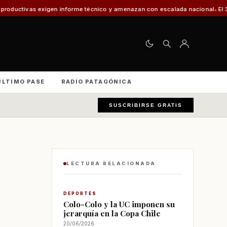
igen informe técnico y amenazan con escalada nacional
El 30% de los vehí
ÚLTIMO PASE
RADIO PATAGÓNICA
SUSCRIBIRSE GRATIS
LECTURA RELACIONADA
DEPORTES
Colo-Colo y la UC imponen su
jerarquía en la Copa Chile
20/06/2026