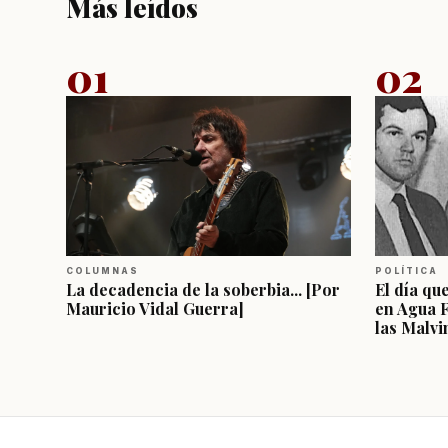
Más leídos
01
02
COLUMNAS
POLÍTICA
La decadencia de la soberbia... [Por
El día qu
Mauricio Vidal Guerra]
en Agua 
las Malvi