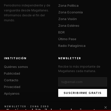
Zona Política
Periodismo independiente y de
vanguardia desde Magallanes.
Zona Economía
Informamos desde el fin del
Zona Visión
mundo.
Zona Estéreo
BDR
Último Pase
Radio Patagónica
INSTITUCIÓN
NEWSLETTER
Quiénes somos
Recibe lo más importante de
Magallanes cada mañana.
Publicidad
Contacto
Privacidad
Apóyanos
SUSCRIBIRME GRATIS
×
NEWSLETTER · ZONA ZERO
¿Te está gustando? Recibe lo mejor cada mañana en tu