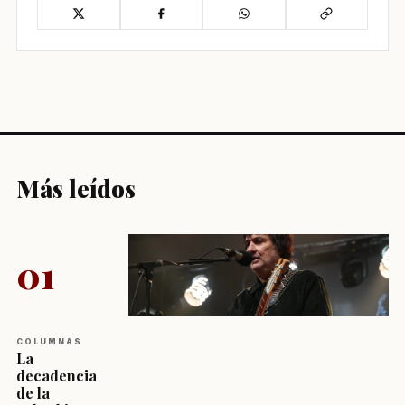
Más leídos
01
COLUMNAS
La
decadencia
de la