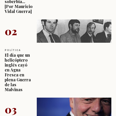
soberbia...
[Por Mauricio
Vidal Guerra]
02
POLÍTICA
El día que un
helicóptero
inglés cayó
en Agua
Fresca en
plena Guerra
de las
Malvinas
03