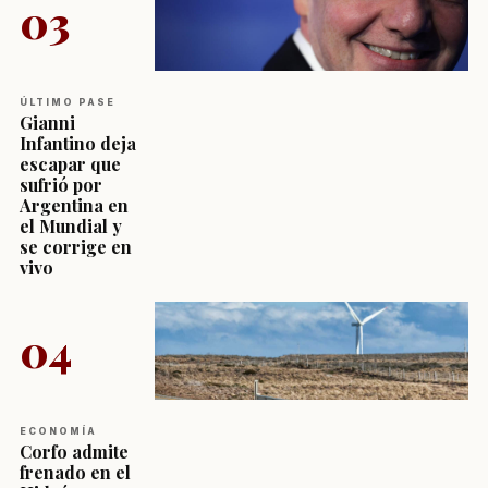
03
ÚLTIMO PASE
Gianni
Infantino deja
escapar que
sufrió por
Argentina en
el Mundial y
se corrige en
vivo
04
ECONOMÍA
Corfo admite
frenado en el