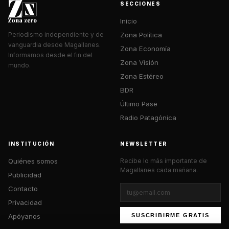
SECCIONES
Inicio
Zona Política
Periodismo independiente y de
vanguardia desde Magallanes.
Zona Economía
Informamos desde el fin del
Zona Visión
mundo.
Zona Estéreo
BDR
Último Pase
Radio Patagónica
INSTITUCIÓN
NEWSLETTER
Quiénes somos
Recibe lo más importante de
Magallanes cada mañana.
Publicidad
Contacto
Privacidad
Apóyanos
SUSCRIBIRME GRATIS