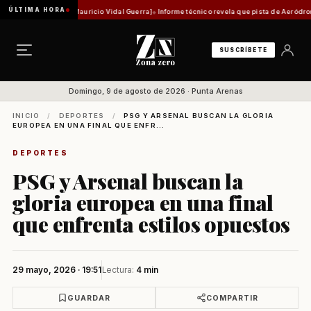
ÚLTIMA HORA
stórica [Por Mauricio Vidal Guerra]
Informe técnico revela que pista de Aeródromo de Nat
SUSCRÍBETE
Domingo, 9 de agosto de 2026 · Punta Arenas
INICIO
/
DEPORTES
/
PSG Y ARSENAL BUSCAN LA GLORIA
EUROPEA EN UNA FINAL QUE ENFR...
DEPORTES
PSG y Arsenal buscan la
gloria europea en una final
que enfrenta estilos opuestos
29 mayo, 2026 · 19:51
Lectura:
4 min
GUARDAR
COMPARTIR