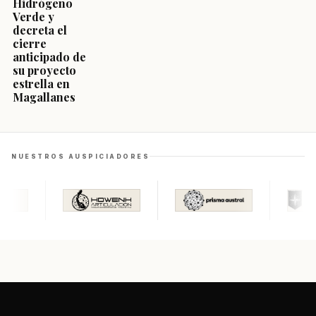
Hidrógeno
Verde y
decreta el
cierre
anticipado de
su proyecto
estrella en
Magallanes
NUESTROS AUSPICIADORES