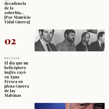
decadencia
de la
soberbia...
[Por Mauricio
Vidal Guerra]
02
POLÍTICA
El día que un
helicóptero
inglés cayó
en Agua
Fresca en
plena Guerra
de las
Malvinas