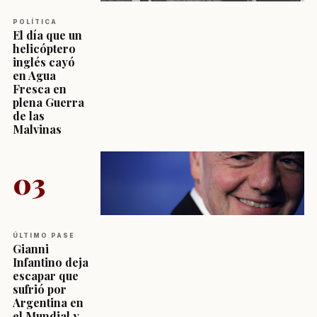
POLÍTICA
El día que un
helicóptero
inglés cayó
en Agua
Fresca en
plena Guerra
de las
Malvinas
03
ÚLTIMO PASE
Gianni
Infantino deja
escapar que
sufrió por
Argentina en
el Mundial y