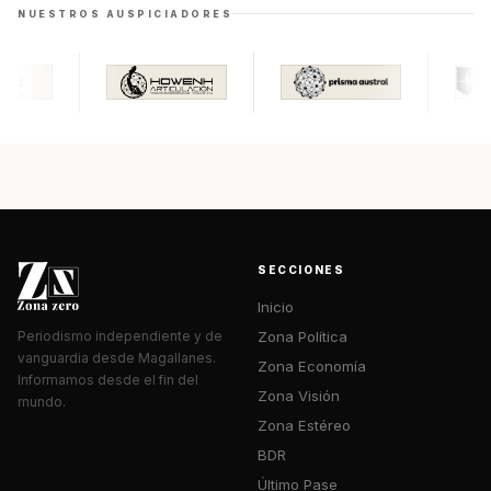
NUESTROS AUSPICIADORES
SECCIONES
Inicio
Zona Política
Periodismo independiente y de
vanguardia desde Magallanes.
Zona Economía
Informamos desde el fin del
Zona Visión
mundo.
Zona Estéreo
BDR
Último Pase