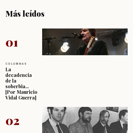
Más leídos
01
COLUMNAS
La
decadencia
de la
soberbia...
[Por Mauricio
Vidal Guerra]
02