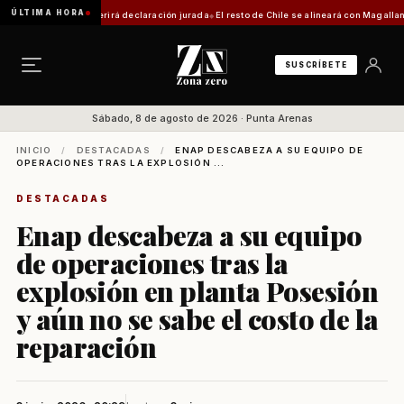
ÚLTIMA HORA
trámite requerirá declaración jurada
El resto de Chile se alineará con Magallanes: conf
SUSCRÍBETE
Sábado, 8 de agosto de 2026 · Punta Arenas
INICIO
/
DESTACADAS
/
ENAP DESCABEZA A SU EQUIPO DE
OPERACIONES TRAS LA EXPLOSIÓN ...
DESTACADAS
Enap descabeza a su equipo
de operaciones tras la
explosión en planta Posesión
y aún no se sabe el costo de la
reparación