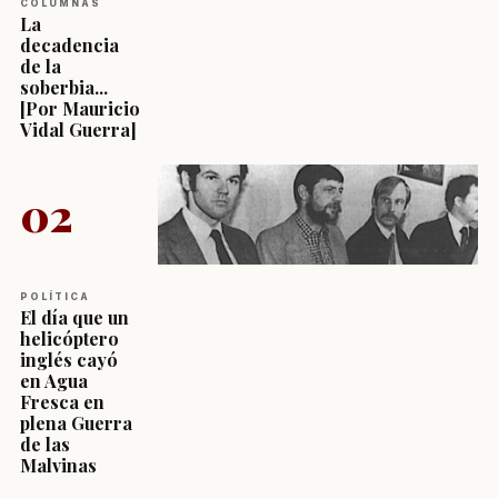
COLUMNAS
La
decadencia
de la
soberbia...
[Por Mauricio
Vidal Guerra]
02
POLÍTICA
El día que un
helicóptero
inglés cayó
en Agua
Fresca en
plena Guerra
de las
Malvinas