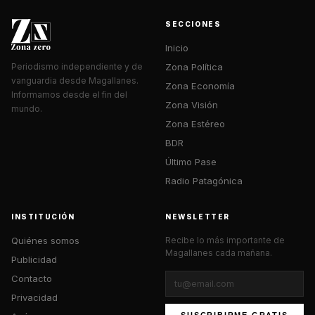
SECCIONES
Inicio
Zona Política
Periodismo independiente y de
vanguardia desde Magallanes.
Zona Economía
Informamos desde el fin del
Zona Visión
mundo.
Zona Estéreo
BDR
Último Pase
Radio Patagónica
INSTITUCIÓN
NEWSLETTER
Quiénes somos
Recibe lo más importante de
Magallanes cada mañana.
Publicidad
Contacto
Privacidad
SUSCRIBIRME GRATIS