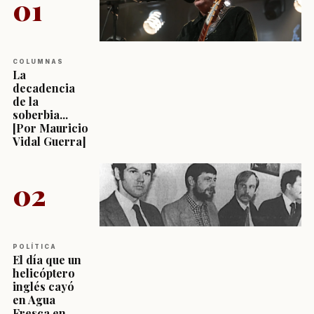
01
COLUMNAS
La
decadencia
de la
soberbia...
[Por Mauricio
Vidal Guerra]
02
POLÍTICA
El día que un
helicóptero
inglés cayó
en Agua
Fresca en