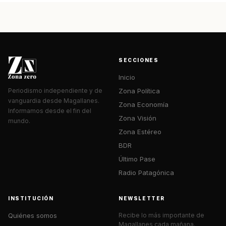
SECCIONES
Inicio
Zona Política
Periodismo independiente y de
vanguardia desde Magallanes.
Zona Economía
Informamos desde el fin del
Zona Visión
mundo.
Zona Estéreo
BDR
Último Pase
Radio Patagónica
INSTITUCIÓN
NEWSLETTER
Quiénes somos
Recibe lo más importante de
Magallanes cada mañana.