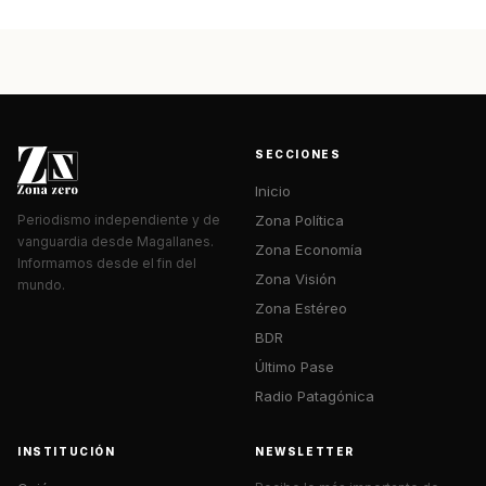
SECCIONES
Inicio
Zona Política
Periodismo independiente y de
vanguardia desde Magallanes.
Zona Economía
Informamos desde el fin del
Zona Visión
mundo.
Zona Estéreo
BDR
Último Pase
Radio Patagónica
INSTITUCIÓN
NEWSLETTER