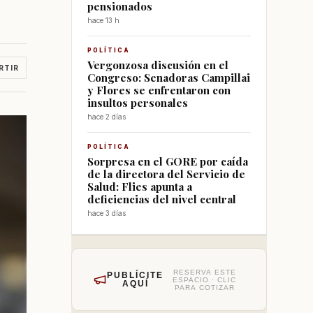
pensionados
hace 13 h
POLÍTICA
Vergonzosa discusión en el
RTIR
Congreso: Senadoras Campillai
y Flores se enfrentaron con
insultos personales
hace 2 días
POLÍTICA
Sorpresa en el GORE por caída
de la directora del Servicio de
Salud: Flies apunta a
deficiencias del nivel central
hace 3 días
RESERVA ESTE
PUBLÍCITE
ESPACIO · CLIC
AQUÍ
PARA COTIZAR