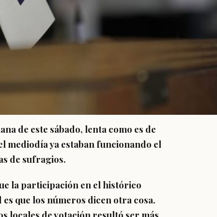
ñana de este sábado, lenta como es de
del mediodía ya estaban funcionando el
as de sufragios.
 la participación en el histórico
d es que los números dicen otra cosa.
los locales de votación resultó ser más