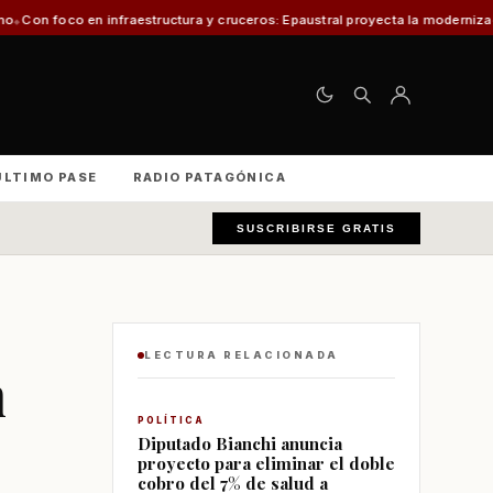
raestructura y cruceros: Epaustral proyecta la modernización portuaria para
ÚLTIMO PASE
RADIO PATAGÓNICA
SUSCRIBIRSE GRATIS
LECTURA RELACIONADA
n
POLÍTICA
Diputado Bianchi anuncia
proyecto para eliminar el doble
cobro del 7% de salud a