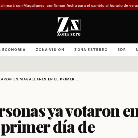
llanes: confirman fecha para el cambio al horario de verano
Con foco en inf
A ECONOMÍA
ZONA VISIÓN
ZONA ESTÉREO
BDR
ARON EN MAGALLANES EN EL PRIMER...
rsonas ya votaron e
 primer día de