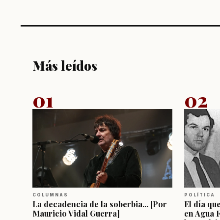
Más leídos
01
02
COLUMNAS
POLÍTICA
La decadencia de la soberbia... [Por
El día qu
Mauricio Vidal Guerra]
en Agua 