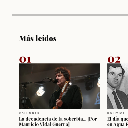
Más leídos
01
02
COLUMNAS
POLÍTICA
La decadencia de la soberbia... [Por
El día qu
Mauricio Vidal Guerra]
en Agua 