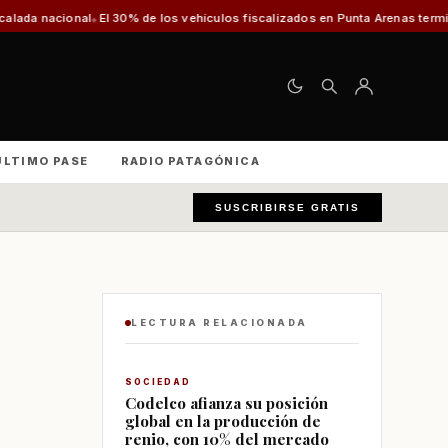
l 30% de los vehículos fiscalizados en Punta Arenas terminan fuera de circu
ÚLTIMO PASE
RADIO PATAGÓNICA
SUSCRIBIRSE GRATIS
LECTURA RELACIONADA
SOCIEDAD
Codelco afianza su posición
global en la producción de
renio, con 10% del mercado