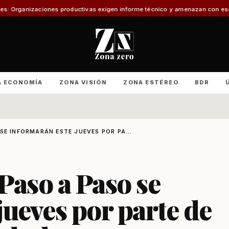
s productivas exigen informe técnico y amenazan con escalada nacional
E
A ECONOMÍA
ZONA VISIÓN
ZONA ESTÉREO
BDR
SE INFORMARÁN ESTE JUEVES POR PA...
Paso a Paso se
jueves por parte de