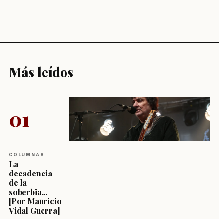
Más leídos
01
COLUMNAS
La
decadencia
de la
soberbia...
[Por Mauricio
Vidal Guerra]