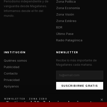
Zona Política
Periodismo independiente y de
vanguardia desde Magallanes.
Zona Economía
Informamos desde el fin del
Zona Visión
mundo.
Zona Estéreo
BDR
Último Pase
Radio Patagónica
INSTITUCIÓN
NEWSLETTER
Quiénes somos
Recibe lo más importante de
Magallanes cada mañana.
Publicidad
Contacto
Privacidad
Apóyanos
SUSCRIBIRME GRATIS
×
NEWSLETTER · ZONA ZERO
¿Te está gustando? Recibe lo mejor cada mañana en tu
correo.
© 2026 Zona Zero Media. Todos los derechos reservados.