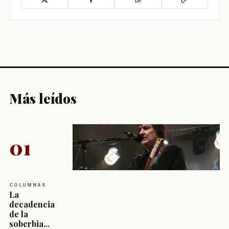
Más leídos
01
COLUMNAS
La
decadencia
de la
soberbia...