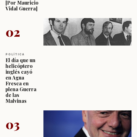
[Por Mauricio
Vidal Guerra]
02
POLÍTICA
El día que un
helicóptero
inglés cayó
en Agua
Fresca en
plena Guerra
de las
Malvinas
03