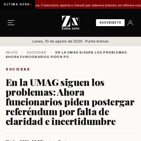
ÚLTIMA HORA
n de Zona Franca
Contraloría apunta a Conadi por extensa demora en informe costero kawé
SUSCRÍBETE
Lunes, 10 de agosto de 2026 · Punta Arenas
INICIO
/
SOCIEDAD
/
EN LA UMAG SIGUEN LOS PROBLEMAS:
AHORA FUNCIONARIOS PIDEN PO...
SOCIEDAD
En la UMAG siguen los
problemas: Ahora
funcionarios piden postergar
referéndum por falta de
claridad e incertidumbre