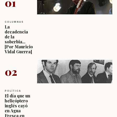
01
COLUMNAS
La
decadencia
de la
soberbia...
[Por Mauricio
Vidal Guerra]
02
POLÍTICA
El día que un
helicóptero
inglés cayó
en Agua
Fresca en