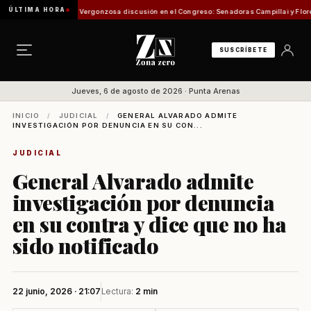
ÚLTIMA HORA
ión de Pesca
Vergonzosa discusión en el Congreso: Senadoras Campillai y Flores se enfr
SUSCRÍBETE
Jueves, 6 de agosto de 2026 · Punta Arenas
INICIO
/
JUDICIAL
/
GENERAL ALVARADO ADMITE
INVESTIGACIÓN POR DENUNCIA EN SU CON...
JUDICIAL
General Alvarado admite
investigación por denuncia
en su contra y dice que no ha
sido notificado
22 junio, 2026 · 21:07
Lectura:
2 min