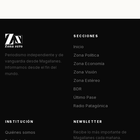
SECCIONES
Inicio
Zona Política
Periodismo independiente y de
vanguardia desde Magallanes.
Zona Economía
Informamos desde el fin del
Zona Visión
mundo.
Zona Estéreo
BDR
Último Pase
Radio Patagónica
INSTITUCIÓN
NEWSLETTER
Quiénes somos
Recibe lo más importante de
Magallanes cada mañana.