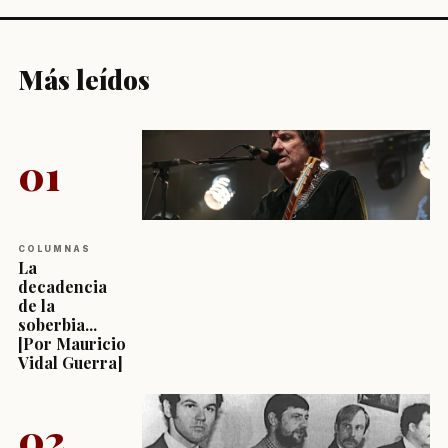
Más leídos
01
COLUMNAS
La
decadencia
de la
soberbia...
[Por Mauricio
Vidal Guerra]
02