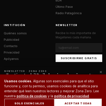
BDR
Último Pase
Radio Patagónica
INSTITUCIÓN
NEWSLETTER
Quiénes somos
Recibe lo más importante de
Magallanes cada mañana.
Publicidad
Contacto
Privacidad
Apóyanos
SUSCRIBIRME GRATIS
×
NEWSLETTER · ZONA ZERO
¿Te está gustando? Recibe lo mejor cada mañana en tu
correo.
© 2026 Zona Zero Media. Todos los derechos reservados.
Usamos cookies.
Algunas son esenciales para que el sitio
¿Un café?
funcione y, con tu permiso, usamos cookies de analítica para
SUSCRIBIRME
entender qué leen nuestros lectores y mejorar Zona Zero. Lee
nuestra
política de cookies
y la
política de privacidad
.
SOLO ESENCIALES
ACEPTAR TODAS