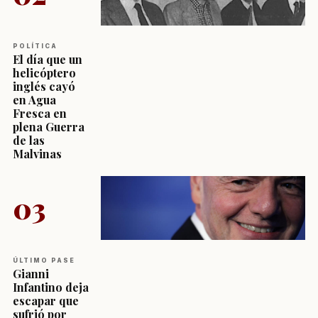
POLÍTICA
El día que un
helicóptero
inglés cayó
en Agua
Fresca en
plena Guerra
de las
Malvinas
03
ÚLTIMO PASE
Gianni
Infantino deja
escapar que
sufrió por