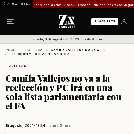
ÚLTIMA HORA
a: trámite requerirá declaración jurada
El resto de Chile se alineará con Magallanes: c
SUSCRÍBETE
Sábado, 8 de agosto de 2026 · Punta Arenas
INICIO
/
POLÍTICA
/
CAMILA VALLEJOS NO VA A LA
REELECCIÓN Y PC IRÁ EN UNA SOLA L...
POLÍTICA
Camila Vallejos no va a la
reelección y PC irá en una
sola lista parlamentaria con
el FA
15 agosto, 2021 · 18:54
Lectura:
2 min