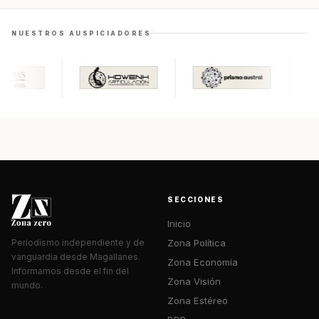
NUESTROS AUSPICIADORES
SECCIONES
Inicio
Zona Política
Periodismo independiente y de
vanguardia desde Magallanes.
Zona Economía
Informamos desde el fin del
Zona Visión
mundo.
Zona Estéreo