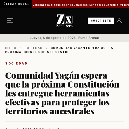
ÚLTIMA HORA
ión de Pesca
Vergonzosa discusión en el Congreso: Senadoras Campillai y Flores se enf
SUSCRÍBETE
Jueves, 6 de agosto de 2026 · Punta Arenas
INICIO
/
SOCIEDAD
/
COMUNIDAD YAGÁN ESPERA QUE LA
PRÓXIMA CONSTITUCIÓN LES ENTRE...
SOCIEDAD
Comunidad Yagán espera
que la próxima Constitución
les entregue herramientas
efectivas para proteger los
territorios ancestrales