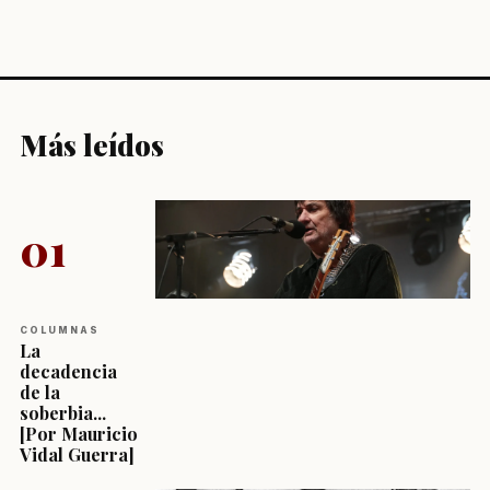
Más leídos
01
COLUMNAS
La
decadencia
de la
soberbia...
[Por Mauricio
Vidal Guerra]