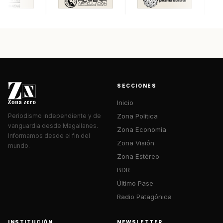
SECCIONES
Inicio
Zona Política
Periodismo independiente y de
vanguardia desde Magallanes.
Zona Economía
Informamos desde el fin del
Zona Visión
mundo.
Zona Estéreo
BDR
Último Pase
Radio Patagónica
INSTITUCIÓN
NEWSLETTER