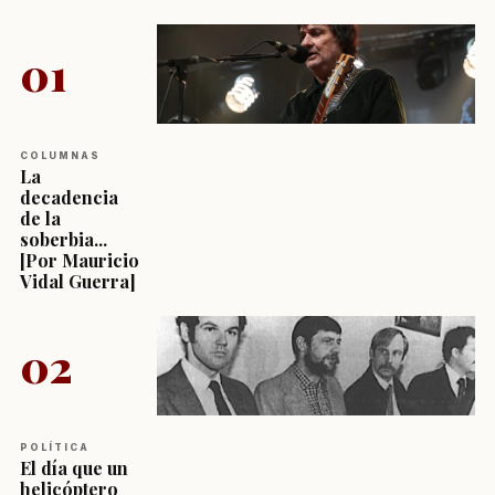
01
COLUMNAS
La
decadencia
de la
soberbia...
[Por Mauricio
Vidal Guerra]
02
POLÍTICA
El día que un
helicóptero