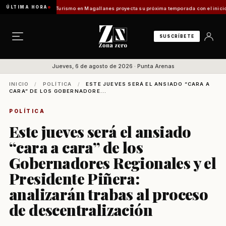
ÚLTIMA HORA
es Vladilo]
Turismo en Magallanes proyecta su próxima temporada con el inicio de Enpro
SUSCRÍBETE
Jueves, 6 de agosto de 2026 · Punta Arenas
INICIO
/
POLÍTICA
/
ESTE JUEVES SERÁ EL ANSIADO “CARA A
CARA” DE LOS GOBERNADORE...
POLÍTICA
Este jueves será el ansiado
“cara a cara” de los
Gobernadores Regionales y el
Presidente Piñera:
analizarán trabas al proceso
de descentralización