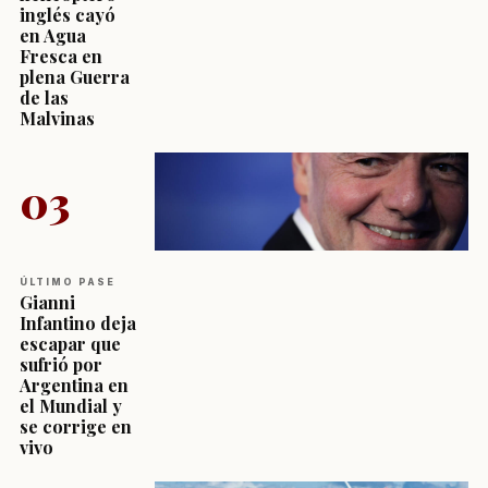
inglés cayó
en Agua
Fresca en
plena Guerra
de las
Malvinas
03
ÚLTIMO PASE
Gianni
Infantino deja
escapar que
sufrió por
Argentina en
el Mundial y
se corrige en
vivo