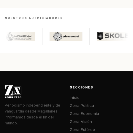
NUESTROS AUSPICIADORES
SECCIONES
Inicio
Zona Política
Periodismo independiente y de
vanguardia desde Magallanes.
Zona Economía
Informamos desde el fin del
Zona Visión
mundo.
Zona Estéreo