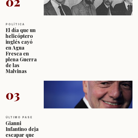
02
POLÍTICA
El día que un
helicóptero
inglés cayó
en Agua
Fresca en
plena Guerra
de las
Malvinas
03
ÚLTIMO PASE
Gianni
Infantino deja
escapar que