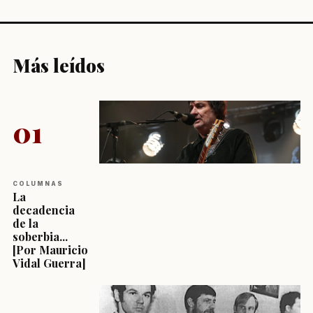
Más leídos
01
COLUMNAS
La
decadencia
de la
soberbia...
[Por Mauricio
Vidal Guerra]