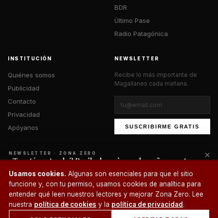
BDR
Último Pase
Radio Patagónica
INSTITUCIÓN
NEWSLETTER
Quiénes somos
Recibe lo más importante de
Magallanes cada mañana.
Publicidad
Contacto
Privacidad
Apóyanos
SUSCRIBIRME GRATIS
×
NEWSLETTER · ZONA ZERO
¿Te está gustando? Recibe lo mejor cada mañana en tu
correo.
© 2026 Zona Zero Media. Todos los derechos reservados.
Usamos cookies.
Algunas son esenciales para que el sitio
¿Un café?
funcione y, con tu permiso, usamos cookies de analítica para
SUSCRIBIRME
entender qué leen nuestros lectores y mejorar Zona Zero. Lee
nuestra
política de cookies
y la
política de privacidad
.