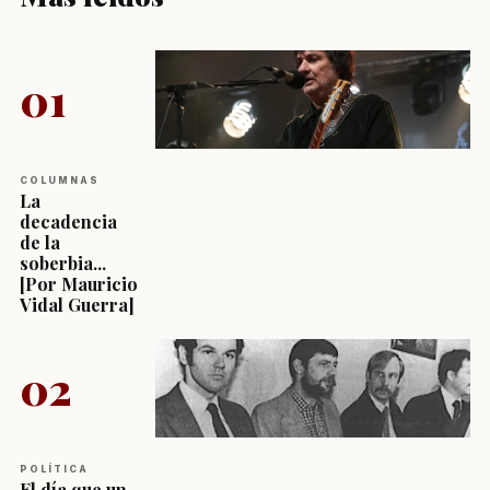
01
COLUMNAS
La
decadencia
de la
soberbia...
[Por Mauricio
Vidal Guerra]
02
POLÍTICA
El día que un