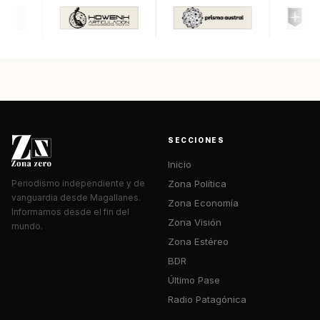
SECCIONES
Inicio
Zona Política
Periodismo independiente y de
vanguardia desde Magallanes.
Zona Economía
Informamos desde el fin del
Zona Visión
mundo.
Zona Estéreo
BDR
Último Pase
Radio Patagónica