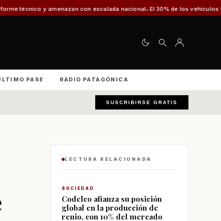
 amenazan con escalada nacional
El 30% de los vehículos fiscalizados en P
ÚLTIMO PASE
RADIO PATAGÓNICA
SUSCRIBIRSE GRATIS
LECTURA RELACIONADA
e
SOCIEDAD
Codelco afianza su posición
global en la producción de
renio, con 10% del mercado