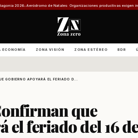
ródromo de Natales: Organizaciones productivas exigen informe técnico y
A ECONOMÍA
ZONA VISIÓN
ZONA ESTÉREO
BDR
UE GOBIERNO APOYARÁ EL FERIADO D...
 Confirman que
 el feriado del 16 d