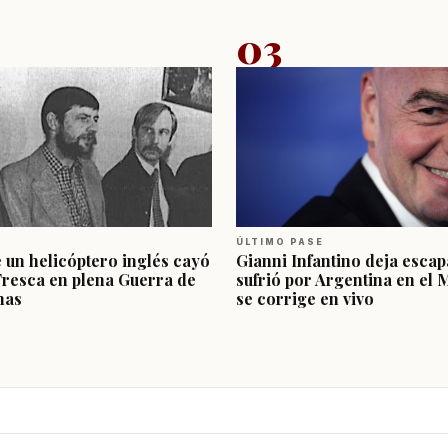
03
ÚLTIMO PASE
e un helicóptero inglés cayó
Gianni Infantino deja escap
Fresca en plena Guerra de
sufrió por Argentina en el 
nas
se corrige en vivo