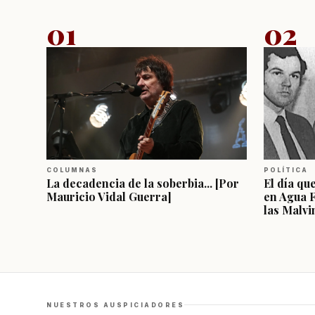
01
02
COLUMNAS
POLÍTICA
La decadencia de la soberbia... [Por
El día qu
Mauricio Vidal Guerra]
en Agua 
las Malvi
NUESTROS AUSPICIADORES