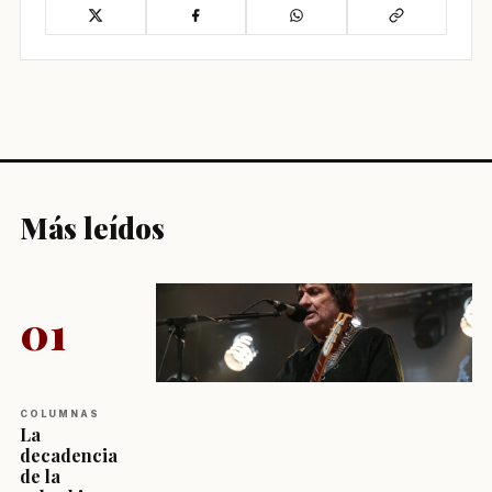
Más leídos
01
COLUMNAS
La
decadencia
de la