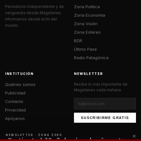
Zona Política
Periodismo independiente y de
vanguardia desde Magallanes.
Zona Economía
Informamos desde el fin del
Zona Visión
mundo.
Zona Estéreo
BDR
Último Pase
Radio Patagónica
INSTITUCIÓN
NEWSLETTER
Quiénes somos
Recibe lo más importante de
Magallanes cada mañana.
Publicidad
Contacto
Privacidad
Apóyanos
SUSCRIBIRME GRATIS
×
NEWSLETTER · ZONA ZERO
¿Te está gustando? Recibe lo mejor cada mañana en tu