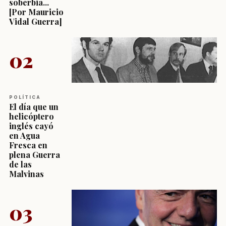
soberbia...
[Por Mauricio
Vidal Guerra]
02
POLÍTICA
El día que un
helicóptero
inglés cayó
en Agua
Fresca en
plena Guerra
de las
Malvinas
03