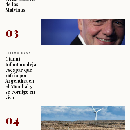
de las
Malvinas
03
ÚLTIMO PASE
Gianni
Infantino deja
escapar que
sufrió por
Argentina en
el Mundial y
se corrige en
vivo
04