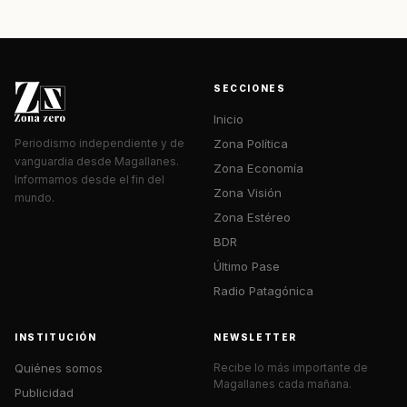
SECCIONES
Inicio
Zona Política
Periodismo independiente y de
vanguardia desde Magallanes.
Zona Economía
Informamos desde el fin del
Zona Visión
mundo.
Zona Estéreo
BDR
Último Pase
Radio Patagónica
INSTITUCIÓN
NEWSLETTER
Quiénes somos
Recibe lo más importante de
Magallanes cada mañana.
Publicidad