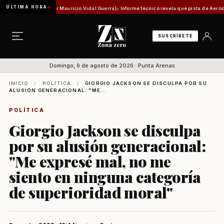
ÚLTIMA HORA
d histórica [Por Mauricio Vidal Guerra]
Informe técnico revela que pista de Aeródromo de 
SUSCRÍBETE
Domingo, 9 de agosto de 2026 · Punta Arenas
INICIO
/
POLÍTICA
/
GIORGIO JACKSON SE DISCULPA POR SU
ALUSIÓN GENERACIONAL: "ME...
POLÍTICA
Giorgio Jackson se disculpa
por su alusión generacional:
"Me expresé mal, no me
siento en ninguna categoría
de superioridad moral"