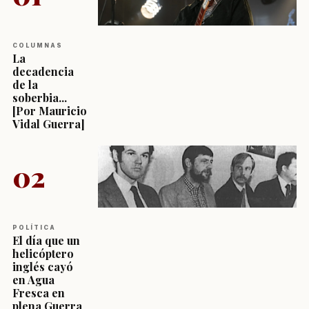
COLUMNAS
La
decadencia
de la
soberbia...
[Por Mauricio
Vidal Guerra]
02
POLÍTICA
El día que un
helicóptero
inglés cayó
en Agua
Fresca en
plena Guerra