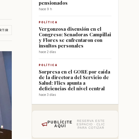
pensionados
hace 9 h
POLÍTICA
Vergonzosa discusión en el
RTIR
Congreso: Senadoras Campillai
y Flores se enfrentaron con
insultos personales
hace 2 días
POLÍTICA
Sorpresa en el GORE por caída
de la directora del Servicio de
Salud: Flies apunta a
deficiencias del nivel central
hace 3 días
RESERVA ESTE
PUBLÍCITE
ESPACIO · CLIC
AQUÍ
PARA COTIZAR