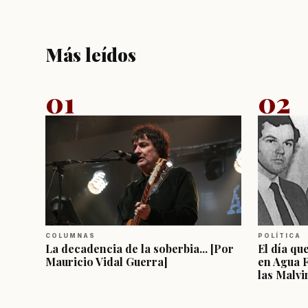
Más leídos
01
02
COLUMNAS
POLÍTICA
La decadencia de la soberbia... [Por
El día qu
Mauricio Vidal Guerra]
en Agua 
las Malvi