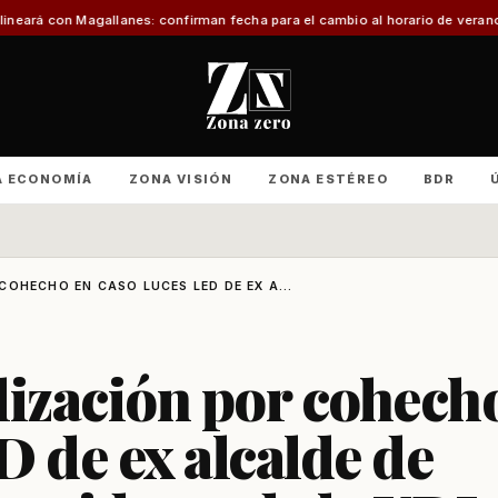
s: confirman fecha para el cambio al horario de verano
Con foco en infraest
A ECONOMÍA
ZONA VISIÓN
ZONA ESTÉREO
BDR
OHECHO EN CASO LUCES LED DE EX A...
ización por cohech
D de ex alcalde de