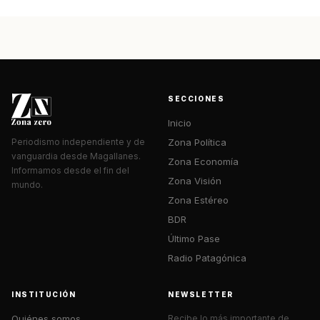
SECCIONES
Inicio
Zona Política
Periodismo independiente y de
vanguardia desde Magallanes.
Zona Economía
Informamos desde el fin del
Zona Visión
mundo.
Zona Estéreo
BDR
Último Pase
Radio Patagónica
INSTITUCIÓN
NEWSLETTER
Quiénes somos
Recibe lo más importante de