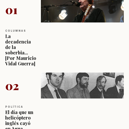
01
COLUMNAS
La
decadencia
de la
soberbia...
[Por Mauricio
Vidal Guerra]
02
POLÍTICA
El día que un
helicóptero
inglés cayó
en Agua