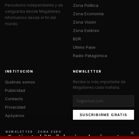
Zona Política
Periodismo independiente y de
vanguardia desde Magallanes.
Zona Economía
Informamos desde el fin del
Zona Visión
mundo.
Zona Estéreo
BDR
Último Pase
Radio Patagónica
INSTITUCIÓN
NEWSLETTER
Quiénes somos
Recibe lo más importante de
Magallanes cada mañana.
Publicidad
Contacto
Privacidad
Apóyanos
SUSCRIBIRME GRATIS
×
NEWSLETTER · ZONA ZERO
¿Te está gustando? Recibe lo mejor cada mañana en tu