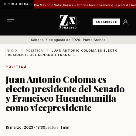
ÚLTIMA HORA
idad histórica [Por Mauricio Vidal Guerra]
Informe técnico revela que pista de Aeródromo 
SUSCRÍBETE
Sábado, 8 de agosto de 2026 · Punta Arenas
INICIO
/
POLÍTICA
/
JUAN ANTONIO COLOMA ES ELECTO
PRESIDENTE DEL SENADO Y FRANCI...
POLÍTICA
Juan Antonio Coloma es
electo presidente del Senado
y Francisco Huenchumilla
como vicepresidente
15 marzo, 2023 · 18:39
Lectura:
1 min